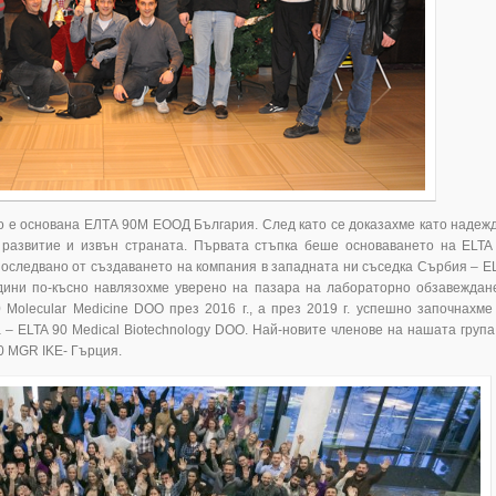
ато е основана ЕЛТА 90М ЕООД България. След като се доказахме като надеж
 развитие и извън страната. Първата стъпка беше основаването на ELTA
 последвано от създаването на компания в западната ни съседка Сърбия – E
одини по-късно навлязохме уверено на пазара на лабораторно обзавеждан
Molecular Medicine DOO през 2016 г., а през 2019 г. успешно започнахме
 – ELTA 90 Medical Biotechnology DOO. Най-новите членове на нашата група
90 MGR IKE- Гърция.