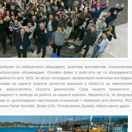
рибуция на лабораторно оборудване, реактиви, консумативи, специализир
лабораторно обзавеждане. Основен фокус в работата ни са оборудванет
 дейности като NGS, ин витро оплождане, молекулярно-генетични изследван
агаме на нашите клиенти цялостни решения в областта на имунология
та, вирусологията, бързата диагностика. Сред нашите приоритети
еждност и свобода на работа на нашите клиенти. Увереността, че предлаг
вие от дългогодишни партньорски отношения с компании като Illumina, PHC
rmo Fisher Scientific, Biotek USA, TA Instruments, Epredia, Abbot и много други.