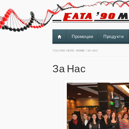
Промоции
Продукти
YOU ARE HERE:
HOME
/ ЗА НАС
За Нас