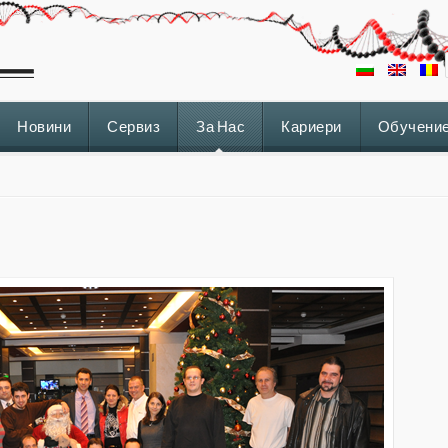
Новини
Сервиз
За Нас
Кариери
Обучени