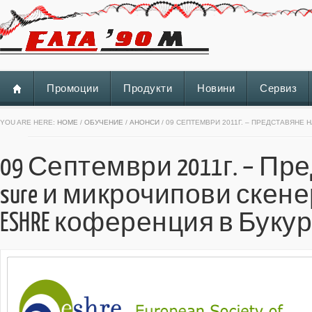
Промоции
Продукти
Новини
Сервиз
YOU ARE HERE:
HOME
/
ОБУЧЕНИЕ
/
АНОНСИ
/ 09 СЕПТЕМВРИ 2011Г. – ПРЕДСТАВЯНЕ
09 Септември 2011г. – Пр
sure и микрочипови скен
ESHRE коференция в Буку