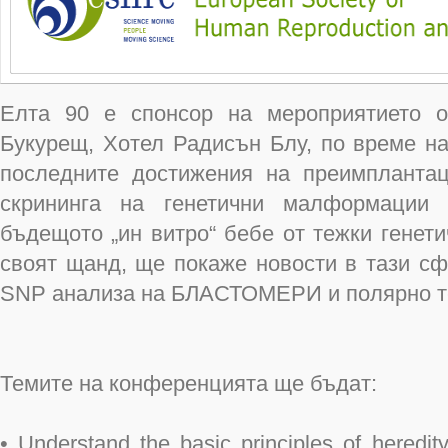
Елта 90 е спонсор на мероприятието 
Букурещ, Хотел Радисън Блу, по време н
последните достижения на преимплантаци
скрининга на генетични малформации
бъдещото „ин витро“ бебе от тежки генет
своят щанд, ще покаже новости в тази с
SNP анализа на БЛАСТОМЕРИ и полярно те
Темите на конференцията ще бъдат:
• Understand the basic principles of heredit