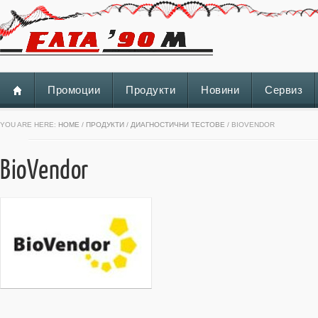
Промоции
Продукти
Новини
Сервиз
YOU ARE HERE:
HOME
/
ПРОДУКТИ
/
ДИАГНОСТИЧНИ ТЕСТОВЕ
/ BIOVENDOR
BioVendor