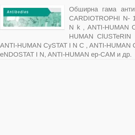
Обширна гама анти
CARDIOTROPHI N- 1
N k , ANTI-HUMAN C
HUMAN ClUSTeRIN ,
ANTI-HUMAN CySTAT I N C , ANTI-HUMAN C
eNDOSTAT I N, ANTI-HUMAN ep-CAM и др.