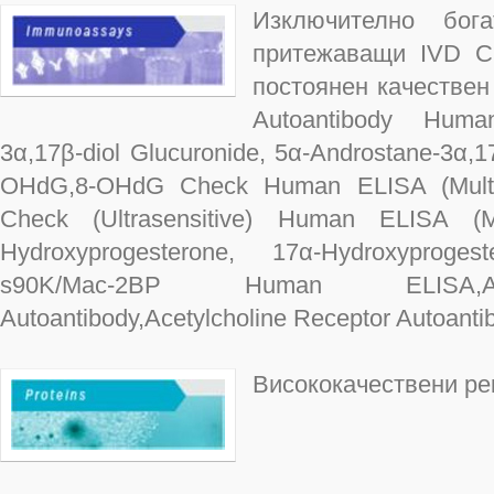
Изключително бог
притежаващи IVD C
постоянен качествен 
Autoantibody Huma
3α,17β-diol Glucuronide, 5α-Androstane-3α,1
OHdG,8-OHdG Check Human ELISA (Multisp
Check (Ultrasensitive) Human ELISA (Mult
Hydroxyprogesterone, 17α-Hydroxyproge
s90K/Mac-2BP Human ELISA,Ace
Autoantibody,Acetylcholine Receptor Autoant
Висококачествени ре