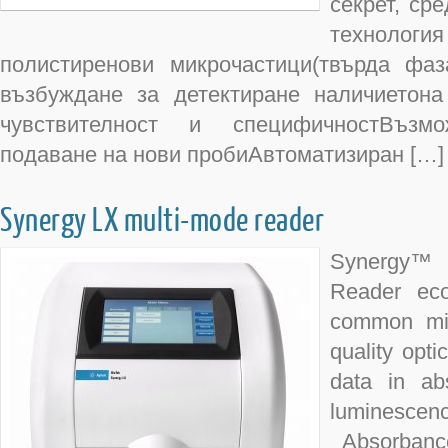
секрет, ср
технология
полистиренови микрочастици(твърда фа
възбуждане за детектиране наличиетона
чувствителност и специфичностВъзм
подаване на нови пробиАвтоматизиран […]
Synergy LX multi-mode reader
Synergy™ 
Reader eco
common mic
quality opt
data in ab
luminesc
Absorbanc