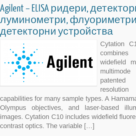
Agilent – ELISA ридери, детект
луминометри, флуориметри
детекторни устройства
Cytation C
combines 
widefield m
multimode
patented 
resolutio
capabilities for many sample types. A Hamam
Olympus objectives, and laser-based illumi
images. Cytation C10 includes widefield fluore
contrast optics. The variable […]