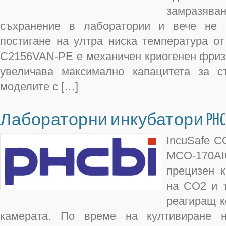
замразя
съхранение в лаборатории и вече не
постигане на ултра ниска температура от
C2156VAN-PE е механичен криогенен фриз
увеличава максимално капацитета за с
моделите с […]
Лабораторни инкубатори PHC
IncuSafe C
MCO-170AIC
прецизен к
на CO2 и т
реагиращ к
камерата. По време на култивиране н