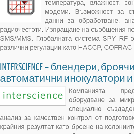
температура, влажност, со
модеми. Възможност за с
данни за обработване, ан
радиочестоти. Изпращане на съобщения по
SMS/MMS. Глобалната система SPY RF от
различни регулации като HACCP, COFRAC 
INTERSCIENCE – блендери, брояч
автоматични инокулатори и 
Компанията пред
оборудване за микр
специално създаде
анализ за качествен контрол от подготов
крайния резултат като броене на колонии