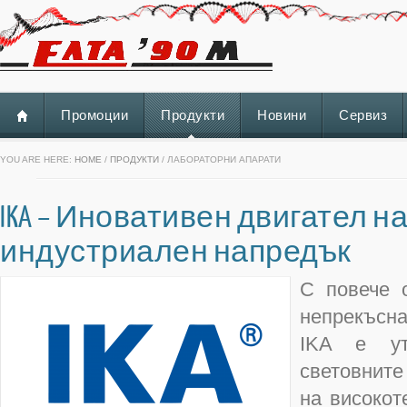
Промоции
Продукти
Новини
Сервиз
YOU ARE HERE:
HOME
/
ПРОДУКТИ
/ ЛАБОРАТОРНИ АПАРАТИ
IKA – Иновативен двигател н
индустриален напредък
С повече 
непрекъсн
IKA е ут
световните
на високот