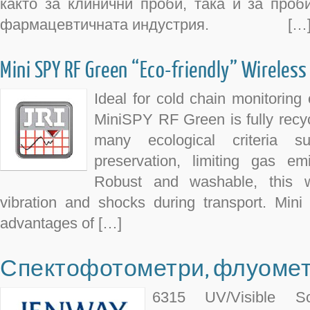
както за клинични проби, така и за проб
фармацевтичната индустрия. […
Mini SPY RF Green “Eco-friendly” Wireles
Ideal for cold chain monitoring 
MiniSPY RF Green is fully recy
many ecological criteria s
preservation, limiting gas e
Robust and washable, this wi
vibration and shocks during transport. Mi
advantages of […]
Спектофотометри, флуометр
6315 UV/Visible Sc