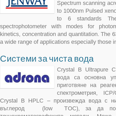
Spectrum scanning acro
to 1000nm Pulsed xeno
to 6 standards T
spectrophotometer with modes for photom
kinetics, concentration and quantitation. The 
a wide range of applications especially those in
Системи за чиста вода
Crystal B Ultrapure 
вода са основна у
приготвяне на реаге
спектрометрия, IC
Crystal B HPLC – произвежда вода с ни
въглерод (low TOC), за да поср