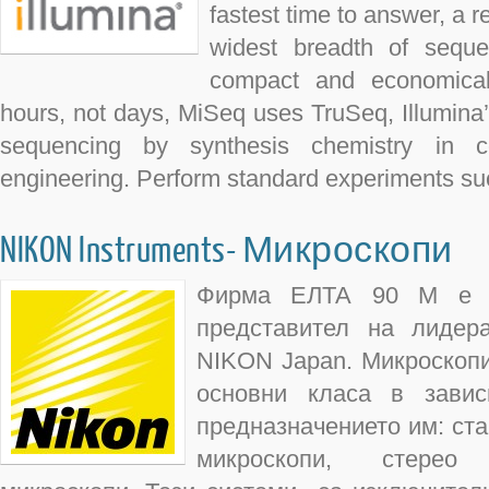
fastest time to answer, a r
widest breadth of sequen
compact and economical 
hours, not days, MiSeq uses TruSeq, Illumina’
sequencing by synthesis chemistry in co
engineering. Perform standard experiments su
NIKON Instruments- Микроскопи
Фирма ЕЛТА 90 М е о
представител на лидер
NIKON Japan. Микроскопи
основни класа в зави
предназначението им: ста
микроскопи, стерео 