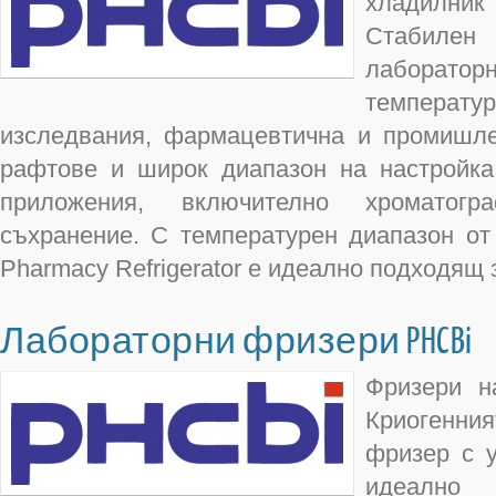
хладилни
Стабилен
лаборатор
температ
изследвания, фармацевтична и промишле
рафтове и широк диапазон на настройка
приложения, включително хроматог
съхранение. С температурен диапазон от
Pharmacy Refrigerator е идеално подходящ 
Лабораторни фризери PHCBi
Фризери н
Криоген
фризер с у
идеално 