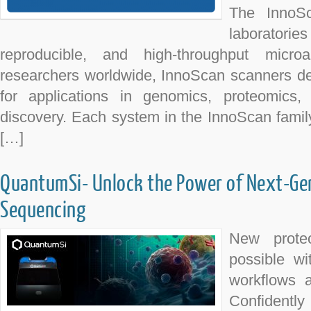
The InnoSc
laboratori
reproducible, and high-throughput micro
researchers worldwide, InnoScan scanners del
for applications in genomics, proteomics,
discovery. Each system in the InnoScan family 
[…]
QuantumSi- Unlock the Power of Next-Gen
Sequencing
New prote
possible w
workflows a
Confidently 