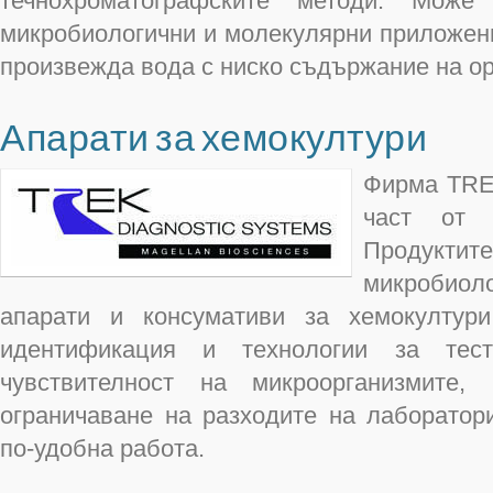
течнохроматографските методи. Мож
микробиологични и молекулярни приложения
произвежда вода с ниско съдържание на ор
Апарати за хемокултури
Фирма TR
част от T
Продукт
микробиол
апарати и консумативи за хемокултури
идентификация и технологии за тест
чувствителност на микроорганизмите
ограничаване на разходите на лаборатори
по-удобна работа.