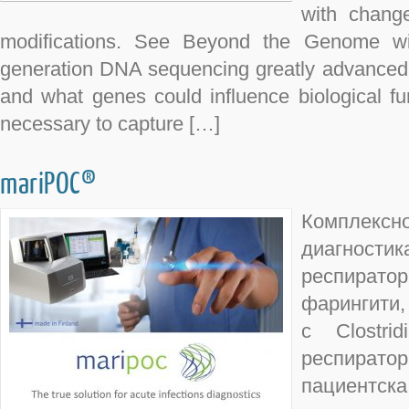
with chang
modifications. See Beyond the Genome wi
generation DNA sequencing greatly advanced 
and what genes could influence biological fu
necessary to capture […]
mariPOC®
Комплек
диагност
респира
фарингити,
с Clostrid
респират
пациентска