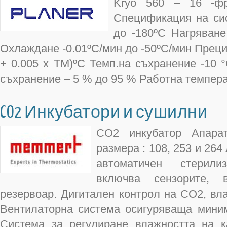
Kryo 560 – 16 -фр
Спецификация на сис
до -180ºC Нагряване
Охлаждане -0.01ºC/мин до -50ºC/мин Прециз
+ 0.005 x TM)ºC Темп.на съхранение -10 
съхранение – 5 % до 95 % Работна темпера
CO2 Инкубатори и сушилни
СО2 инкубатор Апара
размера : 108, 253 и 26
автоматичен стерили
включва сензорите, 
резервоар. Дигитален контрол на СО2, вл
Вентилаторна система осигуряваща мини
Система за регулиране влажността на 