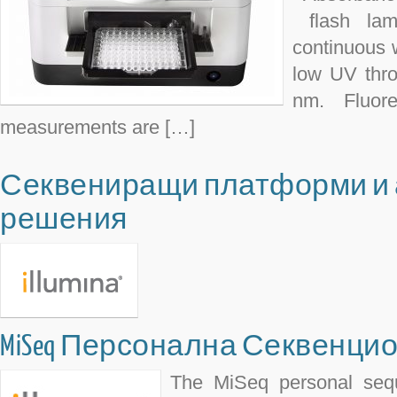
flash lam
continuous 
low UV thro
nm. Fluor
measurements are […]
Секвениращи платформи и 
решения
MiSeq Персонална Секвенци
The MiSeq personal sequ