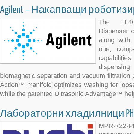
Agilent – Накапващи роботиз
The EL40
Dispenser of
along with 
one, compa
capabilit
dispensing
biomagnetic separation and vacuum filtration 
Action™ manifold optimizes washing for loose
while the patented Ultrasonic Advantage™ hel
Лабораторни хладилници PHC
MPR-722