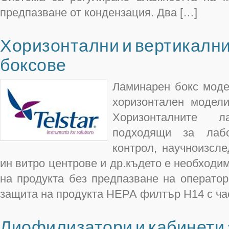
предпазване от кондензация. Два […]
Хоризонтални и вертикалн
боксове
Ламинарен бокс моде
хоризонтален модел
Хоризонталните 
подходящи за лабо
контрол, научноизсле
ин витро центрове и др.където е необходим
на продукта без предпазване на оператор
защита на продукта НЕРА филтър Н14 с ча
Лиофилизатори и кабинети 