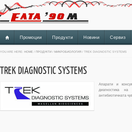
Промоции
Продукти
Новини
Сервиз
YOU ARE HERE:
HOME
/
ПРОДУКТИ
/
МИКРОБИОЛОГИЯ
/ TREK DIAGNOSTIC SYSTEMS
TREK DIAGNOSTIC SYSTEMS
Апарати и консу
диагностика на 
антибиотичната чу