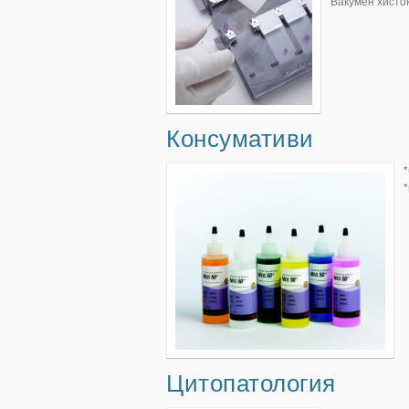
Вакумен хист
Консумативи
Цитопатология