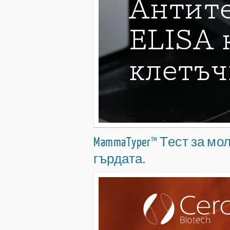
MammaTyper™ Тест за м
гърдата.