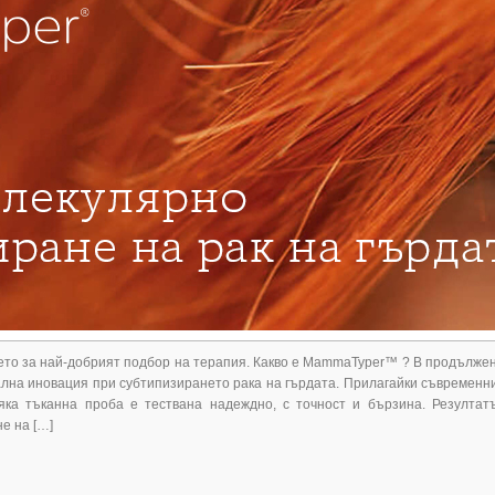
ето за най-добрият подбор на терапия. Какво е MammaTyper™ ? В продълже
на иновация при субтипизирането рака на гърдата. Прилагайки съвременн
сяка тъканна проба е тествана надеждно, с точност и бързина. Резултат
е на […]