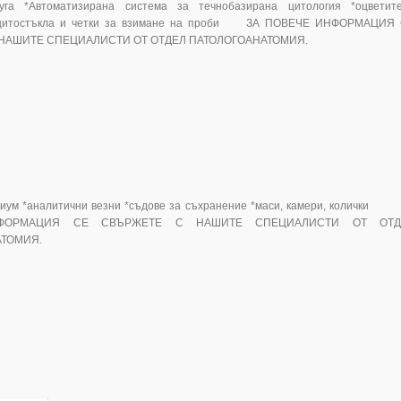
уга *Автоматизирана система за течнобазирана цитология *оцветит
, цитостъкла и четки за взимане на проби ЗА ПОВЕЧЕ ИНФОРМАЦИЯ
НАШИТЕ СПЕЦИАЛИСТИ ОТ ОТДЕЛ ПАТОЛОГОАНАТОМИЯ.
риум *аналитични везни *съдове за съхранение *маси, камери, колички
ФОРМАЦИЯ СЕ СВЪРЖЕТЕ С НАШИТЕ СПЕЦИАЛИСТИ ОТ ОТД
АТОМИЯ.