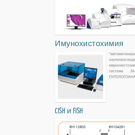
Имунохистохимия
*автоматизира
научноизсле
имунохистохи
система ЗА
ПАТОЛОГОАН
CISH и FISH