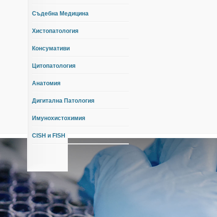
Съдебна Медицина
Хистопатология
Консумативи
Цитопатология
Анатомия
Дигитална Патология
Имунохистохимия
CISH и FISH