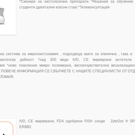
*Скенери за хистологични препарати *Решения за обучение
студенти (дигитални класни стаи) *Телеконсултация
на система за имунохистохимия , подходяща както за клинична , така и
дователска дейност *над 300 вида IVD, CE маркирани антитела
мия *ново поколение микро полимерна, високочувствителна визализацио
 ПОВЕЧЕ ИНФОРМАЦИЯ СЕ СВЪРЖЕТЕ С НАШИТЕ СПЕЦИАЛИСТИ ОТ ОТ
АТОМИЯ.
IVD, CE маркирани, FDA одобрени FISH сонди ZytoDot ® S
ERBB2