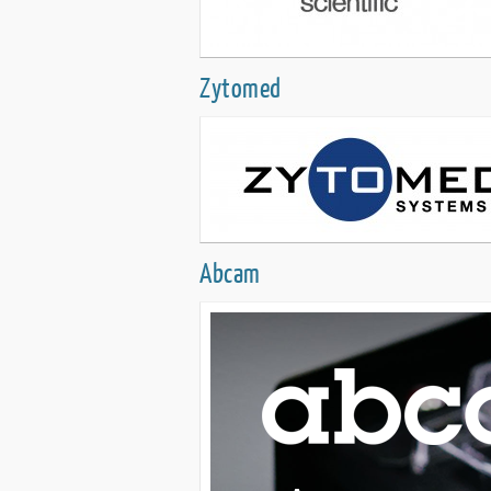
Zytomed
Abcam