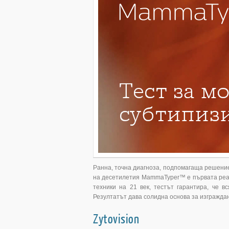
Ранна, точна диагноза, подпомагаща решени
на десетилетия MammaTyper™ е първата реал
техники на 21 век, тестът гарантира, че в
Резултатът дава солидна основа за изграждан
Zytovision