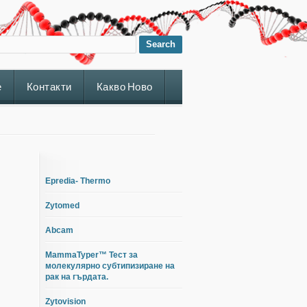
е
Контакти
Какво Ново
Epredia- Thermo
Zytomed
Abcam
MammaTyper™ Тест за
молекулярно субтипизиране на
рак на гърдата.
Zytovision