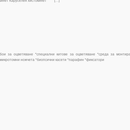
окинет Каруселен хистокинет […]
*бои за оцветяване *специални китове за оцветяване *среда за монтир
*микротомни ножчета *биопсични касети *парафин *фиксатори