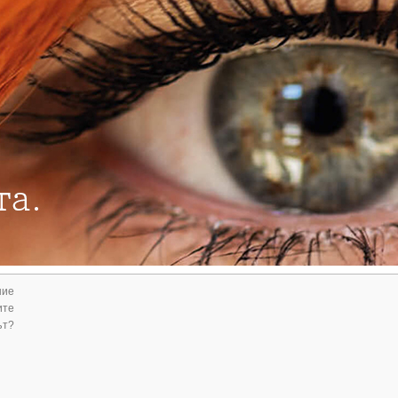
ние
ите
ът?