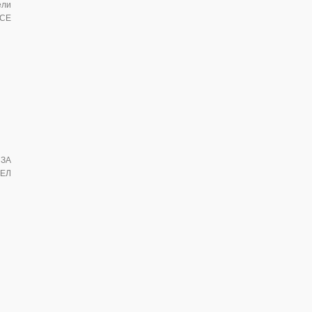
ели
 СЕ
 ЗА
ЕЛ