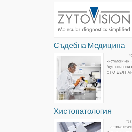
Съдебна Медицина
*Спектрофот
хистологичен
*аутопсионн
ОТ ОТДЕЛ П
Хистопатология
*станция з
автоматичен п