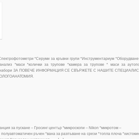
ометри *Серуми за кръвни групи *Инструментариум *Оборудване
 анализ *маси *колички за трупове *камера за трупове * маси за аутоп
и набори ЗА ПОВЕЧЕ ИНФОРМАЦИЯ СЕ СВЪРЖЕТЕ С НАШИТЕ СПЕЦИАЛИ
АТОЛОГОАНАТОМИЯ.
а пускане – Гросинг център *микроскопи – Nikon *микротом
олуавтоматичен ръчен *вана за разпъване на срези *топла плоча *хистоки