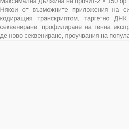
Максимална дължина на прочит-2 × 150 bp
Някои от възможните приложения на си
кодиращия транскриптом, таргетно ДНК
секвениране, профилиране на генна експ
де ново секвениране, проучвания на попула