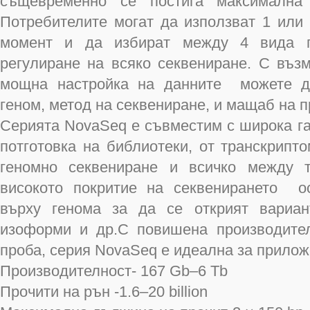
същевременно се постига максимална 
Потребителите могат да използват 1 или
момент и да избират между 4 вида п
регулиране на всяко секвениране. С въз
мощна настройка на данните можете да
геном, метод на секвениране, и мащаб на п
Серията NovaSeq е съвместим с широка гам
потготовка на библиотеки, от транскрипт
геномно секвениране и всичко между т
високото покритие на секвенирането о
върху генома за да се открият вариан
изоформи и др.С повишена производите
проба, серия NovaSeq е идеална за прилож
Производителност- 167 Gb–6 Tb
Прочити на рън -1.6–20 billion