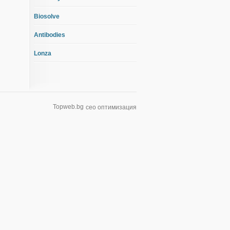
Biosolve
Antibodies
Lonza
Topweb.bg
сео оптимизация