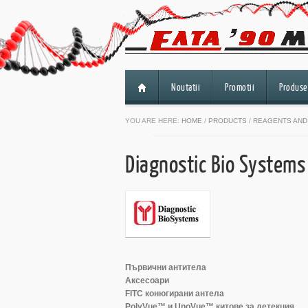
Noutatii
Promotii
Produse
YOU ARE HERE:
HOME
/
PRODUCTS
/
REAGENTS AND
Diagnostic Bio Systems
Първични антитела
Аксесоари
FITC конюгирани антела
PolyVue™ и UnoVue™ китове за детекция