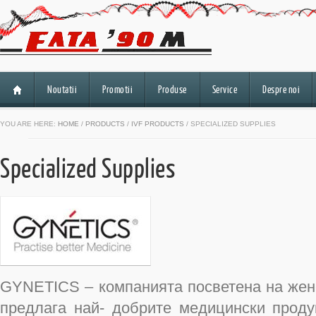
Noutatii
Promotii
Produse
Service
Despre noi
YOU ARE HERE:
HOME
/
PRODUCTS
/
IVF PRODUCTS
/ SPECIALIZED SUPPLIES
Specialized Supplies
GYNETICS – компанията посветена на женс
предлага най- добрите медицински проду