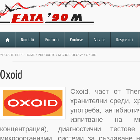
Noutatii
Promotii
Produse
Service
Despre noi
YOU ARE HERE:
HOME
/
PRODUCTS
/
MICROBIOLOGY
/ OXOID
Oxoid
Oxoid, част от Ther
хранителни среди, х
употреба, антибиоти
изпитване на ми
концентрация), диагностични тесто
микроорганизми, системи за създаване 