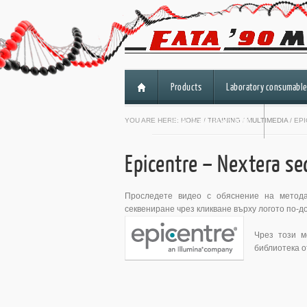
Products
Laboratory consumable
HiSeq 3000/HiSeq 4000
YOU ARE HERE:
HOME
/
TRAINING
/
MULTIMEDIA
/ EP
Epicentre – Nextera se
Проследете видео с обяснение на метода N
секвениране чрез кликване върху логото по-до
Чрез този м
библиотека от