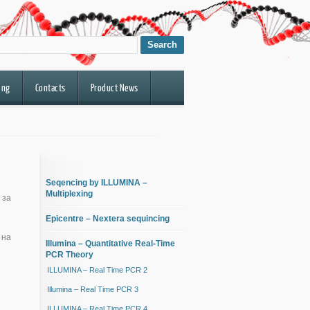
ing
Contacts
Product News
Seqencing by ILLUMINA –
Multiplexing
 за
Epicentre – Nextera sequincing
 на
Illumina – Quantitative Real-Time
PCR Theory
ILLUMINA – Real Time PCR 2
Illumina – Real Time PCR 3
ILLUMINA – Real Time PCR 4