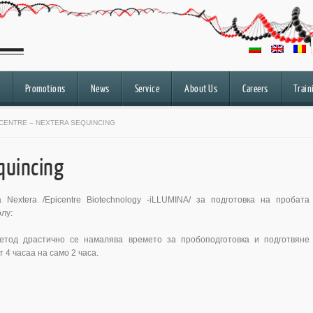
Promotions
News
Service
About Us
Careers
Train
ICENTRE – NEXTERA SEQUINCING
quincing
extera /Epicentre Biotechnology -iLLUMINA/ за подготовка на пробата
лу:
етод драстично се намалява времето за пробоподготовка и подготвяне
 4 часаа на само 2 часа.