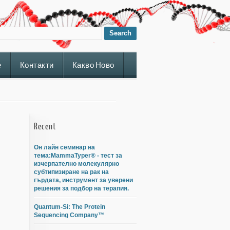
е
Контакти
Какво Ново
Recent
Он лайн семинар на
тема:MammaTyper® - тест за
изчерпателно молекулярно
субтипизиране на рак на
гърдата, инструмент за уверени
решения за подбор на терапия.
Quantum-Si: The Protein
Sequencing Company™