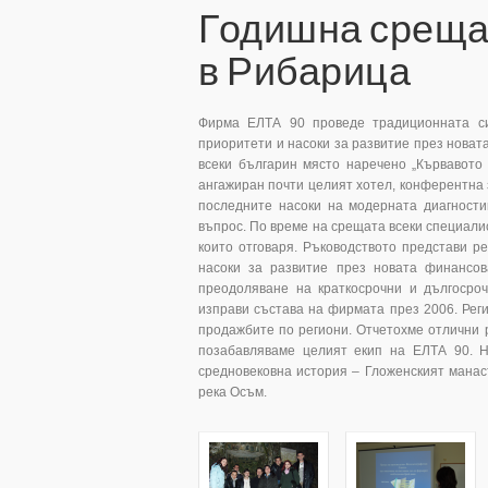
Годишна среща 
в Рибарица
Фирма ЕЛТА 90 проведе традиционната си
приоритети и насоки за развитие през новата
всеки българин място наречено „Кървавото 
ангажиран почти целият хотел, конферентна 
последните насоки на модерната диагностик
въпрос. По време на срещата всеки специали
които отговаря. Ръководството представи р
насоки за развитие през новата финансов
преодоляване на краткосрочни и дългосро
изправи състава на фирмата през 2006. Рег
продажбите по региони. Отчетохме отлични р
позабавляваме целият екип на ЕЛТА 90. 
средновековна история – Гложенският манаст
река Осъм.