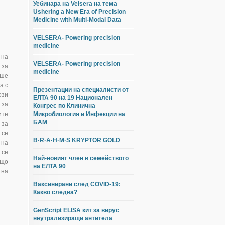
Уебинара на Velsera на тема
Ushering a New Era of Precision
Medicine with Multi-Modal Data
VELSERA- Powering precision
medicine
 на
VELSERA- Powering precision
 за
medicine
еше
а с
Презентации на специалисти от
ози
ЕЛТА 90 на 19 Национален
 за
Конгрес по Клинична
ите
Микробиология и Инфекции на
БАМ
 за
 се
B·R·A·H·M·S KRYPTOR GOLD
 на
 се
Най-новият член в семейството
ащо
на ЕЛТА 90
 на
Ваксинирани след COVID-19:
Какво следва?
GenScript ELISA кит за вирус
неутрализиращи антитела