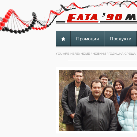
Промоции
Продукти
YOU ARE HERE:
HOME
/
НОВИНИ
/ ГОДИШНА СРЕЩА 