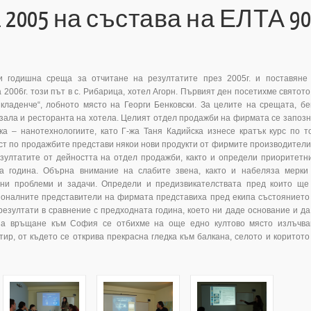
2005 на състава на ЕЛТА 90
 годишна среща за отчитане на резултатите през 2005г. и поставяне
 2006г. този път в с. Рибарица, хотел Агорн. Първият ден посетихме святото
кладенче“, лобното място на Георги Бенковски. За целите на срещата, б
зала и ресторанта на хотела. Целият отдел продажби на фирмата се запозн
а – нанотехнологиите, като Г-жа Таня Кадийска изнесе кратък курс по т
ст по продажбите представи някои нови продукти от фирмите производители
езултатите от дейността на отдел продажби, както и определи приоритетн
а година. Обърна внимание на слабите звена, както и набеляза мерки
чни проблеми и задачи. Определи и предизвикателствата пред които ще
ионалните представители на фирмата представиха пред екипа състоянието
езултати в сравнение с предходната година, което ни даде основание и да
На връщане към София се отбихме на още едно култово място излъчв
ир, от където се открива прекрасна гледка към балкана, селото и коритото