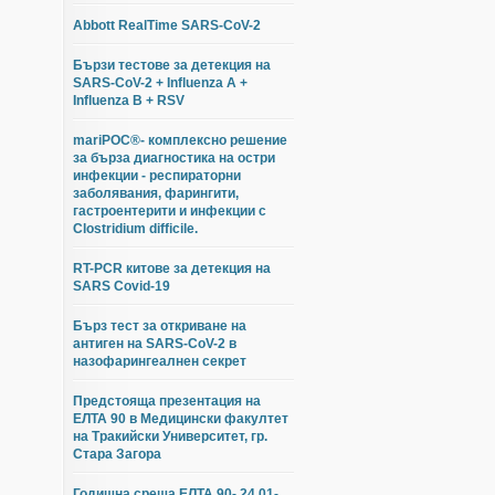
Abbott RealTime SARS-CoV-2
Бързи тестове за детекция на
SARS-CoV-2 + Influenza A +
Influenza B + RSV
mariPOC®- комплексно решение
за бърза диагностика на остри
инфекции - респираторни
заболявания, фарингити,
гастроентерити и инфекции с
Clostridium difficile.
RT-PCR китове за детекция на
SARS Covid-19
Бърз тест за откриване на
антиген на SARS-CoV-2 в
назофарингеалнен секрет
Предстояща презентация на
ЕЛТА 90 в Медицински факултет
на Тракийски Университет, гр.
Стара Загора
Годишна среща ЕЛТА 90- 24.01-