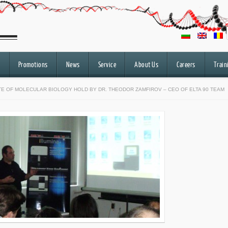
Promotions
News
Service
About Us
Careers
Train
UTE OF MOLECULAR BIOLOGY HOLD BY DR. THEODOR ZAMFIROV – CEO OF ELTA 90 TEAM