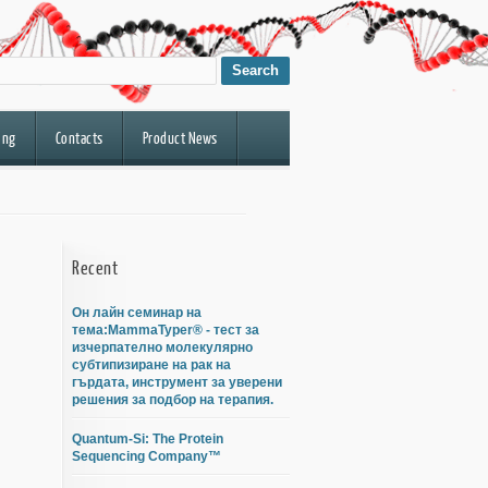
ing
Contacts
Product News
Recent
Он лайн семинар на
тема:MammaTyper® - тест за
изчерпателно молекулярно
субтипизиране на рак на
гърдата, инструмент за уверени
решения за подбор на терапия.
Quantum-Si: The Protein
Sequencing Company™