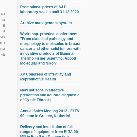
Promotional prices of A&D
laboratory scales until 31.12.2020
 се
 на
Archive management system
е в
а и
Workshop- practical conference:
яма
"From classical pathology and
ите
morphology to molecules in breast
чни
cancer and other solid tumors with
innovative products of Illumina,
 на
Thermo Fisher Scientific, Abbott
Molecular and Nikon".
XV Congress of Infertility and
Reproductive Health
New horizons in effective
prevention and acurate diagnostic
of Cystic Fibrosis
Annual Sales Meeting 2012 - ELTA
90 team in Greece, Katherini
Delivery and Installation of full
range of equipment from ELTA 90
MR in Eco Para Diagnostic in