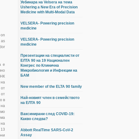
Уебинара на Velsera на тема
Ushering a New Era of Precision
Medicine with Multi-Modal Data
VELSERA- Powering precision
medicine
 on
VELSERA- Powering precision
 as
medicine
dor
Презентации на специалисти от
ЕЛТА 90 на 19 Национален
а е
Конгрес по Клинична
лно
Микробиология и Инфекции на
БАМ
ДНК
 на
New member of the ELTA 90 family
 от
 от
Най-новият член в семейството
о в
на ЕЛТА 90
 на
амо
Ваксинирани след COVID-19:
ома
Какво следва?
 на
 13
Abbott RealTime SARS-CoV-2
Assay
рни