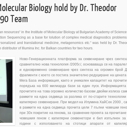
 Molecular Biology hold by Dr. Theodor
A 90 Team
an resources“ in the Institute of Molecular Biology at Вulgarian Academy of Science
tion Sequencing as a base for lolution of complex medical diagnostics problems
ersonalized and translational medicine, metagenomics etc.“ was held by Dr. Theo
tributor of Illumina Inc. for Balkan countries for two hours.
Ново-Генерационната платформа за секвениране чрез синтез
сравнително нова технология /2005г./, основаваща се на парале
и едновременно секвениране чрез синтеза на огромен брой 
фрагменти с което се постига значително редуциране на цената
Мега База информация, както и уникален капацитет на прочити
порядъка на 600 милиарда бази за един пуск. Информацията
прочитите на това огромно количество базови двойки излиза сам
рамките на една седмица за разлика от по-старите технологии
капилярно секвениране. При модел на Илумина ХайСек 2000 , с
в рамките на една седмица прочита цели 7 пълни човешки ген
при 30х покритие на генома, за сравнение проекта за прочитане
човешкия геном с капилярни секвенетори е бил изпълнен за
години с използването на стотици апарати от капиля