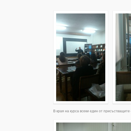
В края на курса всеки един от присъстващите