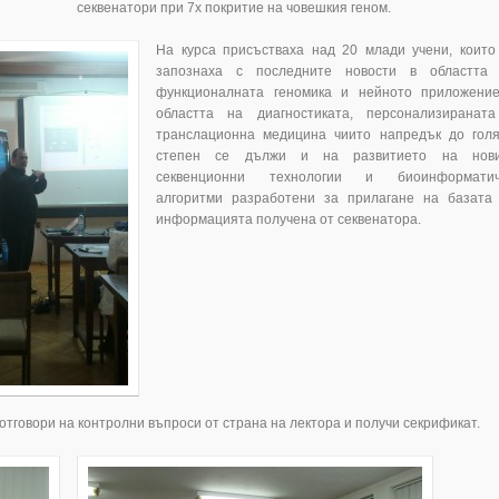
секвенатори при 7х покритие на човешкия геном.
На курса присъстваха над 20 млади учени, които
запознаха с последните новости в областта
функционалната геномика и нейното приложени
областта на диагностиката, персонализиранат
транслационна медицина чиито напредък до гол
степен се дължи и на развитието на нов
секвенционни технологии и биоинформати
алгоритми разработени за прилагане на базата
информацията получена от секвенатора.
 отговори на контролни въпроси от страна на лектора и получи секрификат.